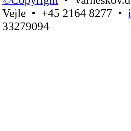
Vejle • +45 2164 8277 •
33279094