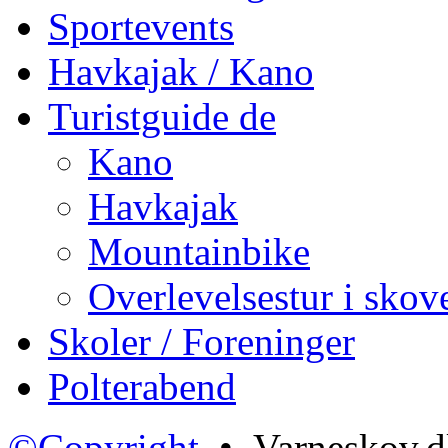
Sportevents
Havkajak / Kano
Turistguide de
Kano
Havkajak
Mountainbike
Overlevelsestur i skov
Skoler / Foreninger
Polterabend
©Copyright
• Varneskov.d