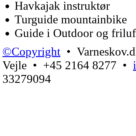
Havkajak instruktør
Turguide mountainbike
Guide i Outdoor og friluf
©Copyright
• Varneskov.d
Vejle • +45 2164 8277 •
33279094