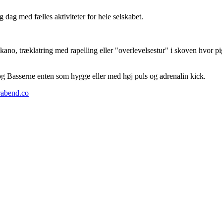
dag med fælles aktiviteter for hele selskabet.
ano, træklatring med rapelling eller "overlevelsestur" i skoven hvor p
S og Basserne enten som hygge eller med høj puls og adrenalin kick.
abend.co