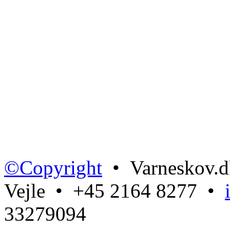
©Copyright
• Varneskov.d
Vejle • +45 2164 8277 •
33279094