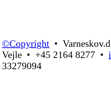
©Copyright
• Varneskov.d
Vejle • +45 2164 8277 •
33279094