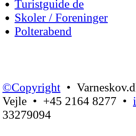
Turistguide de
Skoler / Foreninger
Polterabend
©Copyright
• Varneskov.d
Vejle • +45 2164 8277 •
33279094