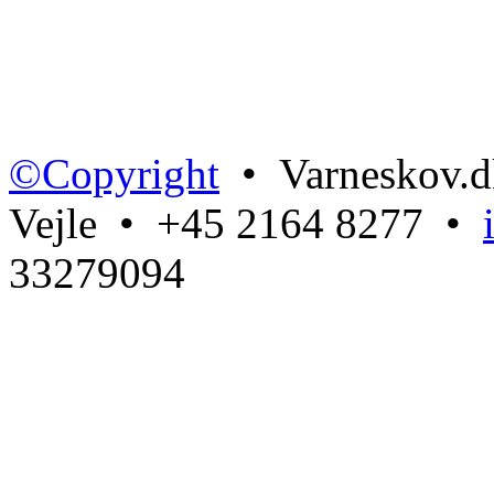
©Copyright
• Varneskov.d
Vejle • +45 2164 8277 •
33279094