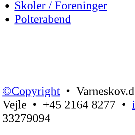
Skoler / Foreninger
Polterabend
©Copyright
• Varneskov.d
Vejle • +45 2164 8277 •
33279094