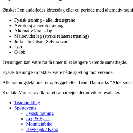
Ønsker I en anderledes idrætsdag eller en periode med alternativ træn
Fysisk træning - alle idrætsgrene
Aerob og anaerob træning
Alternativ idrætsdag
Målbevidst leg (styrke relateret træning)
Judo - Ju-Jutsu - Selvforsvar
Løb
O-løb
Træningen kan være fra få timer til et længere varende samarbejde.
Fysisk træning kan faktisk være både sjovt og motiverende.
Alle træningslektioner er opbygget efter Team Danmarks "Aldersrelater
Kontakt Varneskov.dk for et samarbejde der udvikler resultater.
Teambuilding
Sportevents
Fysisk træning
Leg & Fysik
Mountainbike
Havkajak / Kano