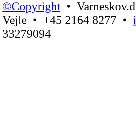
©Copyright
• Varneskov.d
Vejle • +45 2164 8277 •
33279094