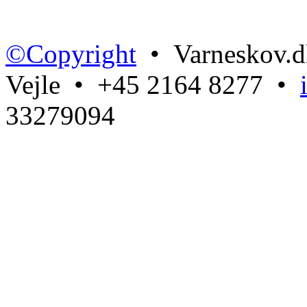
©Copyright
• Varneskov.d
Vejle • +45 2164 8277 •
33279094