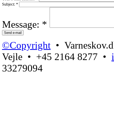
Subject:
*
Message:
*
©Copyright
• Varneskov.d
Vejle • +45 2164 8277 •
33279094